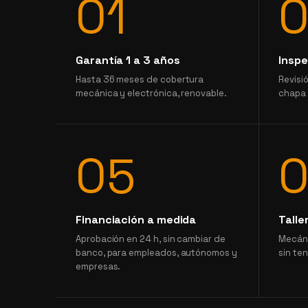
01
Garantía 1 a 3 años
Inspe
Hasta 36 meses de cobertura
Revisi
mecánica y electrónica, renovable.
chapa 
05
Financiación a medida
Talle
Aprobación en 24 h, sin cambiar de
Mecáni
banco, para empleados, autónomos y
sin ten
empresas.