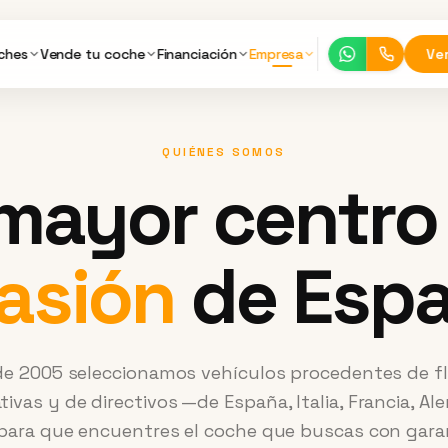
ches
Vende tu coche
Financiación
Empresa
Ve
QUIÉNES SOMOS
 mayor centro
asión
de Esp
e 2005 seleccionamos vehículos procedentes de f
tivas y de directivos —de España, Italia, Francia, Al
para que encuentres el coche que buscas con garan