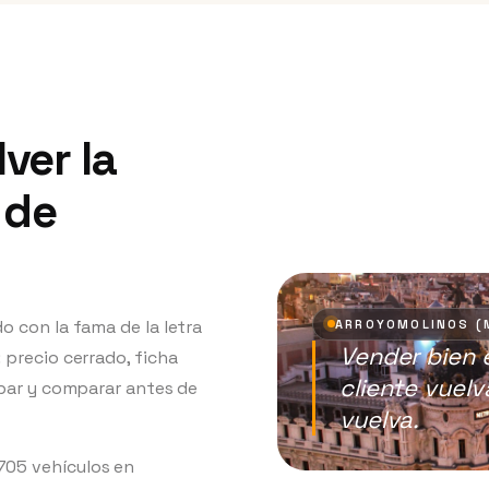
ver la
 de
o con la fama de la letra
ARROYOMOLINOS (
Vender bien es
 precio cerrado, ficha
cliente vuel
obar y comparar antes de
vuelva.
705
vehículos en