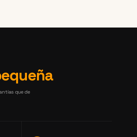
 pequeña
antías que de