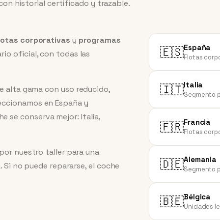
con historial certificado y trazable.
lotas corporativas
y
programas
España
🇪🇸
o oficial, con todas las
Flotas corp
Italia
🇮🇹
de alta gama con uso reducido,
Segmento pr
leccionamos en España y
se conserva mejor: Italia,
Francia
🇫🇷
Flotas corpo
por nuestro taller para una
Alemania
🇩🇪
a. Si no puede repararse, el coche
Segmento pr
Bélgica
🇧🇪
Unidades le