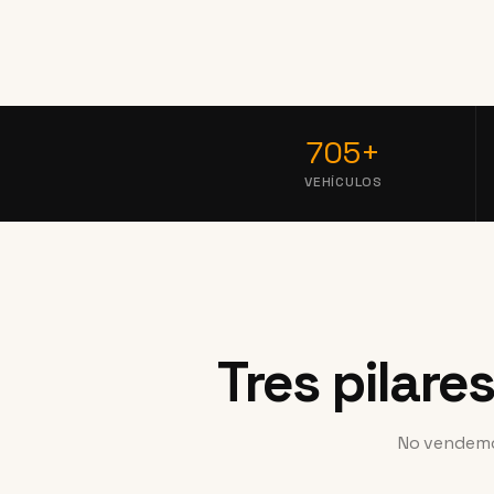
705+
VEHÍCULOS
Tres pilare
No vendemos