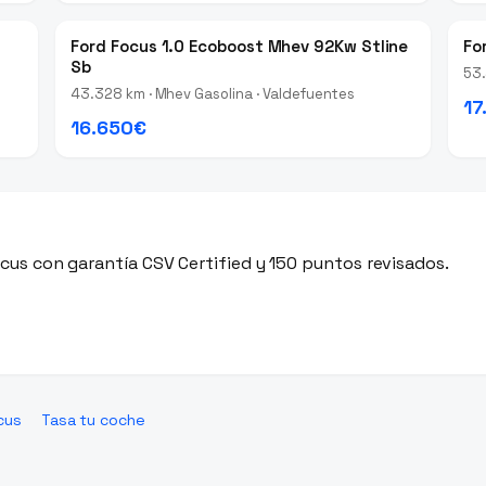
Ford Focus 1.0 Ecoboost Mhev 92Kw Stline
Fo
Sb
53.
43.328 km · Mhev Gasolina · Valdefuentes
17
16.650€
us con garantía CSV Certified y 150 puntos revisados.
cus
Tasa tu coche