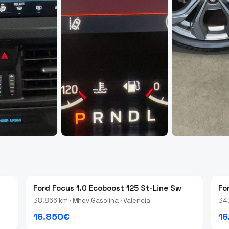
Ford Focus 1.0 Ecoboost 125 St-Line Sw
Fo
38.866 km · Mhev Gasolina · Valencia
34.
16.850€
16