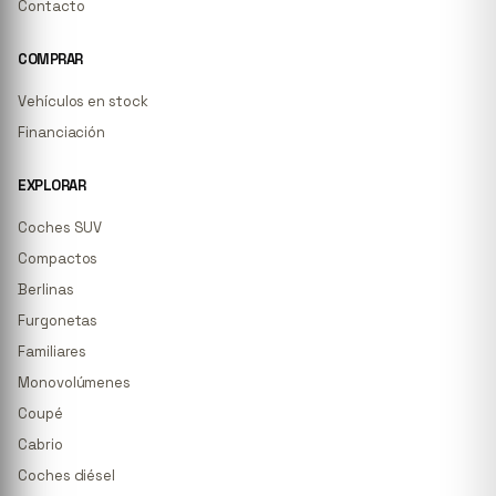
Contacto
COMPRAR
Vehículos en stock
Financiación
EXPLORAR
Coches SUV
Compactos
Berlinas
Furgonetas
Familiares
Monovolúmenes
Coupé
Cabrio
Coches diésel