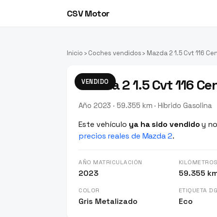
CSV Motor
Inicio
›
Coches vendidos
› Mazda 2 1.5 Cvt 116 Cen
Mazda 2 1.5 Cvt 116 Cen
VENDIDO
Año 2023 · 59.355 km · Híbrido Gasolina
Este vehículo
ya ha sido vendido
y no
precios reales de Mazda 2
.
AÑO MATRICULACIÓN
KILÓMETRO
2023
59.355 k
COLOR
ETIQUETA D
Gris Metalizado
Eco