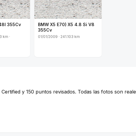
48I 355Cv
BMW X5 E70) X5 4.8 Si V8
355Cv
3 km ·
01/01/2009 · 241.103 km
ertified y 150 puntos revisados. Todas las fotos son reales