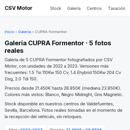
CSV Motor
Stock
Galería
Centros
Tasación
Inicio
›
Galería
› CUPRA Formentor
Galería CUPRA Formentor · 5 fotos
reales
Galería de 5 CUPRA Formentor fotografiados por CSV
Motor, con unidades de 2022 a 2023. Versiones más
frecuentes: 1.5 Tsi 110Kw 150 Cv, 1.4 Ehybrid 150Kw 204 Cv
Dsg, 2.0 Tdi 150.
Precios desde 21.450€ hasta 28.850€ (mediana 23.850€).
Colores más vistos: Blanco, Negro Midnight, Gris Magnetic.
Stock disponible en nuestros centros de Valdefuentes,
Sevilla, Barcelona. Fotos reales tomadas en el momento de
la recepción del vehículo, sin retoques.
Años:
2022–2023
Precios:
21.450€ – 28.850€