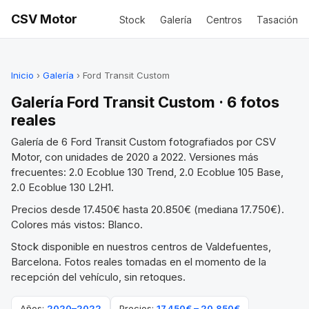
CSV Motor
Stock
Galería
Centros
Tasación
Inicio
›
Galería
› Ford Transit Custom
Galería Ford Transit Custom · 6 fotos
reales
Galería de 6 Ford Transit Custom fotografiados por CSV
Motor, con unidades de 2020 a 2022. Versiones más
frecuentes: 2.0 Ecoblue 130 Trend, 2.0 Ecoblue 105 Base,
2.0 Ecoblue 130 L2H1.
Precios desde 17.450€ hasta 20.850€ (mediana 17.750€).
Colores más vistos: Blanco.
Stock disponible en nuestros centros de Valdefuentes,
Barcelona. Fotos reales tomadas en el momento de la
recepción del vehículo, sin retoques.
Años:
2020–2022
Precios:
17.450€ – 20.850€