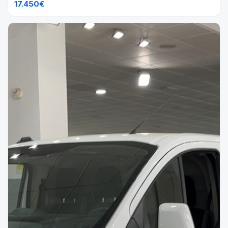
17.450€