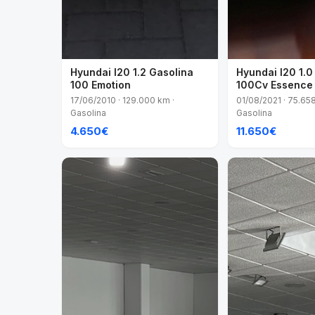
Hyundai I20 1.2 Gasolina
Hyundai I20 1.
100 Emotion
100Cv Essence
17/06/2010 · 129.000 km ·
01/08/2021 · 75.65
Gasolina
Gasolina
4.650€
11.650€
VENDIDO
VENDIDO