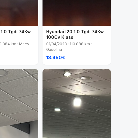
 1.0 Tgdi 74Kw
Hyundai I20 1.0 Tgdi 74Kw
s
100Cv Klass
80.384 km · Mhev
01/04/2023 · 110.888 km ·
Gasolina
13.450€