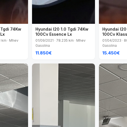
0 Tgdi 74Kw
Hyundai I20 1.0 Tgdi 74Kw
Hyundai I20
 Lx
100Cv Essence Lx
100Cv Klas
8 km · Mhev
01/09/2021 · 78.235 km · Mhev
01/04/2023 · 
Gasolina
Gasolina
11.850€
15.450€
VENDIDO
VENDIDO