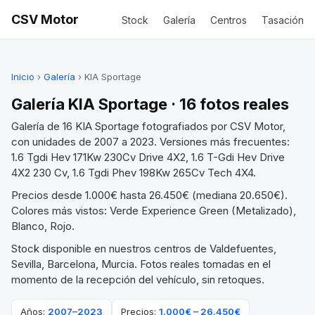
CSV Motor
Stock
Galería
Centros
Tasación
Inicio
›
Galería
› KIA Sportage
Galería KIA Sportage · 16 fotos reales
Galería de 16 KIA Sportage fotografiados por CSV Motor,
con unidades de 2007 a 2023. Versiones más frecuentes:
1.6 Tgdi Hev 171Kw 230Cv Drive 4X2, 1.6 T-Gdi Hev Drive
4X2 230 Cv, 1.6 Tgdi Phev 198Kw 265Cv Tech 4X4.
Precios desde 1.000€ hasta 26.450€ (mediana 20.650€).
Colores más vistos: Verde Experience Green (Metalizado),
Blanco, Rojo.
Stock disponible en nuestros centros de Valdefuentes,
Sevilla, Barcelona, Murcia. Fotos reales tomadas en el
momento de la recepción del vehículo, sin retoques.
Años:
2007–2023
Precios:
1.000€ – 26.450€