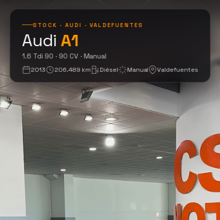
STOCK · AUDI · VALDEFUENTES
Audi
A1
1.6 Tdi 90 · 2013
1.6 Tdi 90 · 90 CV · Manual
2013
206.489 km
Diésel
Manual
Valdefuentes