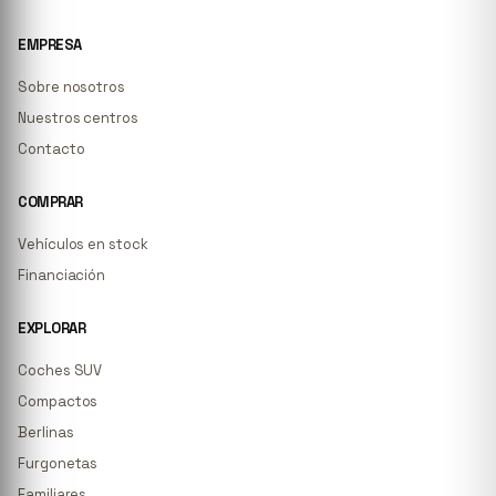
EMPRESA
Sobre nosotros
Nuestros centros
Contacto
COMPRAR
Vehículos en stock
Financiación
EXPLORAR
Coches SUV
Compactos
Berlinas
Furgonetas
Familiares