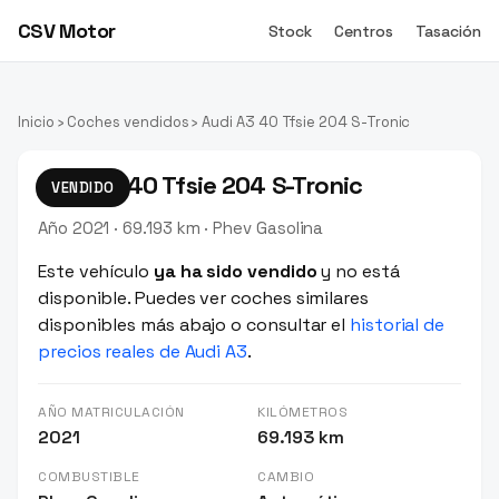
CSV Motor
Stock
Centros
Tasación
Inicio
›
Coches vendidos
› Audi A3 40 Tfsie 204 S-Tronic
Audi A3 40 Tfsie 204 S-Tronic
VENDIDO
Año 2021 · 69.193 km · Phev Gasolina
Este vehículo
ya ha sido vendido
y no está
disponible. Puedes ver coches similares
disponibles más abajo o consultar el
historial de
precios reales de Audi A3
.
AÑO MATRICULACIÓN
KILÓMETROS
2021
69.193 km
COMBUSTIBLE
CAMBIO