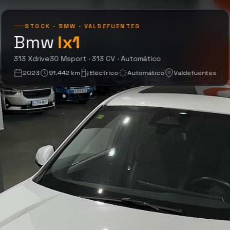
STOCK · BMW · VALDEFUENTES
Bmw
Ix1
313 Xdrive30 Msport · 
313 Xdrive30 Msport · 313 CV · Automático
2023
91.442 km
Eléctrico
Automático
Valdefuentes