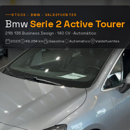
STOCK · BMW · VALDEFUENTES
Bmw
Serie 2 Active Tourer
2
218i 136 Business Design · 140 CV · Automático
2023
49.254 km
Gasolina
Automático
Valdefuentes