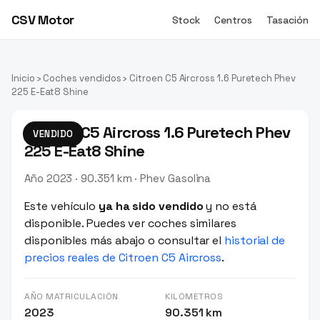
CSV Motor
Stock
Centros
Tasación
Inicio
›
Coches vendidos
› Citroen C5 Aircross 1.6 Puretech Phev
225 E-Eat8 Shine
Citroen C5 Aircross 1.6 Puretech Phev
VENDIDO
225 E-Eat8 Shine
Año 2023 · 90.351 km · Phev Gasolina
Este vehículo
ya ha sido vendido
y no está
disponible. Puedes ver coches similares
disponibles más abajo o consultar el
historial de
precios reales de Citroen C5 Aircross
.
AÑO MATRICULACIÓN
KILÓMETROS
2023
90.351 km