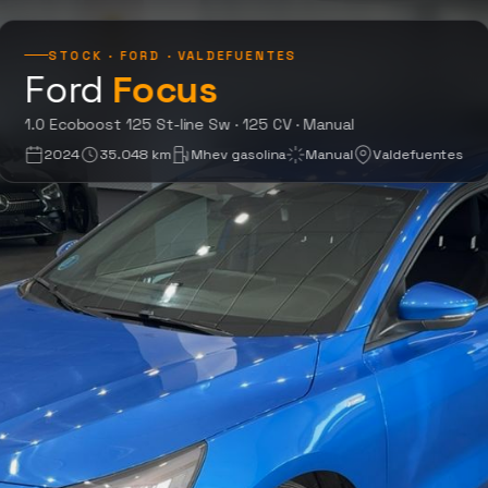
STOCK · FORD · VALDEFUENTES
Ford
Focus
1.0 Ecoboost 125 St-
1.0 Ecoboost 125 St-line Sw · 125 CV · Manual
2024
35.048 km
Mhev gasolina
Manual
Valdefuentes