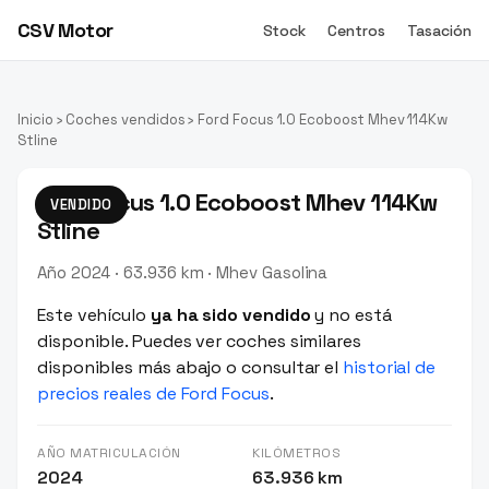
CSV Motor
Stock
Centros
Tasación
Inicio
›
Coches vendidos
› Ford Focus 1.0 Ecoboost Mhev 114Kw
Stline
Ford Focus 1.0 Ecoboost Mhev 114Kw
VENDIDO
Stline
Año 2024 · 63.936 km · Mhev Gasolina
Este vehículo
ya ha sido vendido
y no está
disponible. Puedes ver coches similares
disponibles más abajo o consultar el
historial de
precios reales de Ford Focus
.
AÑO MATRICULACIÓN
KILÓMETROS
2024
63.936 km