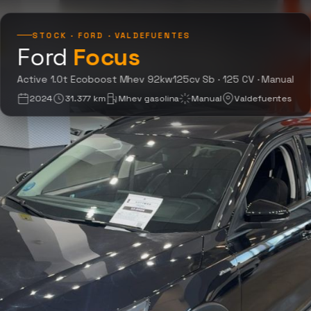
STOCK · FORD · VALDEFUENTES
Ford
Focus
Active 1.0T Ecoboo
Active 1.0t Ecoboost Mhev 92kw125cv Sb · 125 CV · Manual
2024
31.377 km
Mhev gasolina
Manual
Valdefuentes