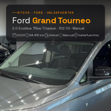
STOCK · FORD · VALDEFUENTES
Ford
Grand Tourneo
2.0 Ec
2.0 Ecoblue 75kw Titanium · 102 CV · Manual
2023
64.410 km
Diésel
Manual
Valdefuentes