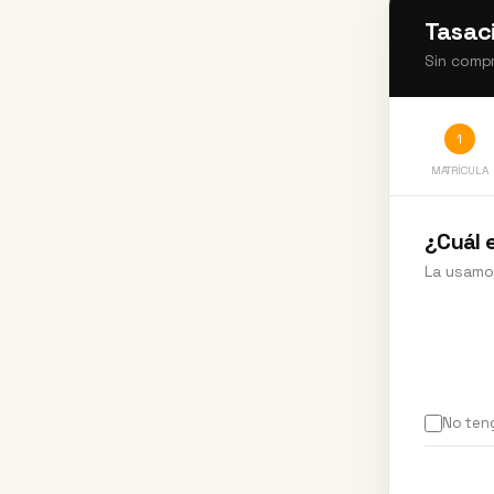
Tasac
Sin comp
1
MATRÍCULA
¿Cuál e
La usamos
No teng