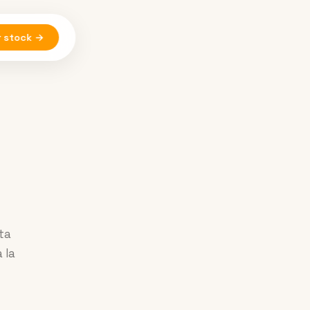
r stock →
ta
 la