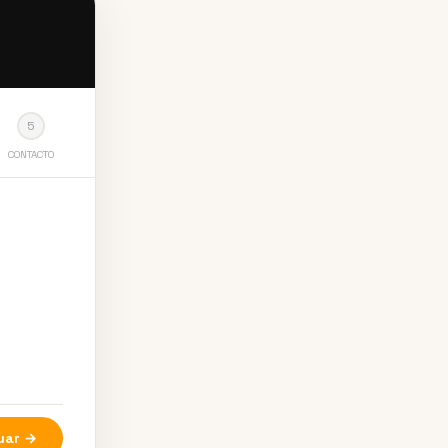
5
CONTACTO
uar →