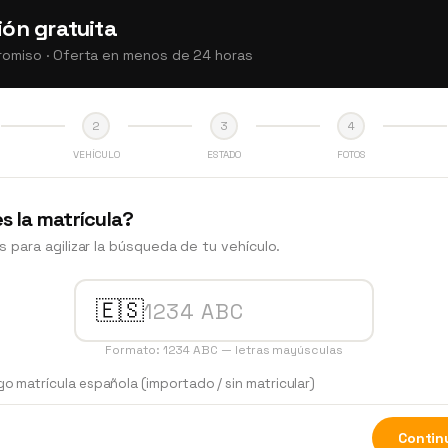
ión gratuita
romiso · Oferta en menos de 24 horas
2
3
4
VEHÍCULO
ESTADO
FOTOS
s la matrícula?
 para agilizar la búsqueda de tu vehículo.
🇪🇸
Formato: 1234 ABC — letras mayúsculas
o matrícula española (importado / sin matricular)
Contin