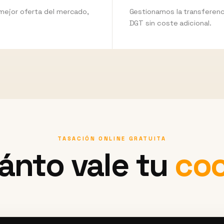
 mejor oferta del mercado,
Gestionamos la transferenci
DGT sin coste adicional.
TASACIÓN ONLINE GRATUITA
ánto vale tu
co