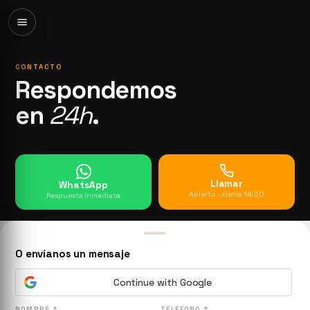
CONTACTO
Respondemos
en
24h
.
Llamar
WhatsApp
Abierto · cierra 14:00
Respuesta inmediata
O envíanos un mensaje
Continue with Google
NOMBRE *
TELÉFONO *