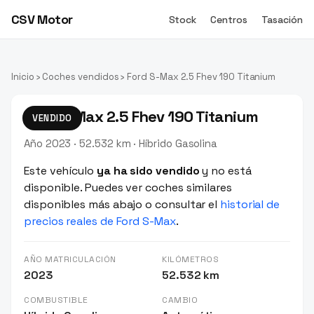
CSV Motor
Stock
Centros
Tasación
Inicio
›
Coches vendidos
› Ford S-Max 2.5 Fhev 190 Titanium
Ford S-Max 2.5 Fhev 190 Titanium
VENDIDO
Año 2023 · 52.532 km · Híbrido Gasolina
Este vehículo
ya ha sido vendido
y no está
disponible. Puedes ver coches similares
disponibles más abajo o consultar el
historial de
precios reales de Ford S-Max
.
AÑO MATRICULACIÓN
KILÓMETROS
2023
52.532 km
COMBUSTIBLE
CAMBIO