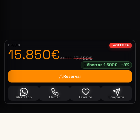
PRECIO
OFERTA
15.850€
17.450€
ANTES
Ahorras 1.600€ · −9%
Reservar
WhatsApp
Llamar
Favorito
Compartir
Ford Transit 2.0 Ecoblue 130 Trend L2h2 350
Reservar ahora
2021 · 142.352 km · Barcelona