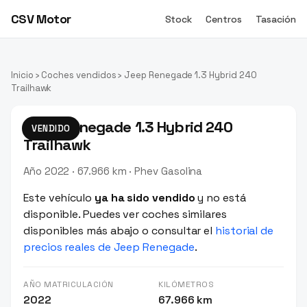
CSV Motor
Stock
Centros
Tasación
Inicio
›
Coches vendidos
› Jeep Renegade 1.3 Hybrid 240
Trailhawk
Jeep Renegade 1.3 Hybrid 240
VENDIDO
Trailhawk
Año 2022 · 67.966 km · Phev Gasolina
Este vehículo
ya ha sido vendido
y no está
disponible. Puedes ver coches similares
disponibles más abajo o consultar el
historial de
precios reales de Jeep Renegade
.
AÑO MATRICULACIÓN
KILÓMETROS
2022
67.966 km