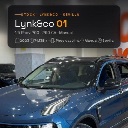
STOCK · LYNK&CO · SEVILLA
Lynk&co
01
1.5 Phev 260 · 20
1.5 Phev 260 · 260 CV · Manual
2023
71.138 km
Phev gasolina
Manual
Sevilla