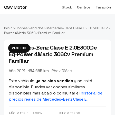
CSV Motor
Stock
Centros
Tasación
Inicio
›
Coches vendidos
› Mercedes-Benz Clase E 2.0E300De Eq-
Power 4Matic 306Cv Premium Familiar
Mercedes-Benz Clase E 2.0E300De
VENDIDO
Eq-Power 4Matic 306Cv Premium
Familiar
Año 2021 · 154.665 km · Phev Diésel
Este vehículo
ya ha sido vendido
y no está
disponible. Puedes ver coches similares
disponibles más abajo o consultar el
historial de
precios reales de Mercedes-Benz Clase E
.
AÑO MATRICULACIÓN
KILÓMETROS