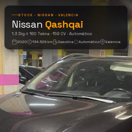
STOCK · NISSAN · VALENCIA
Nissan
Qashqai
1.3 Dig-T 160
1.3 Dig-t 160 Tekna · 159 CV · Automático
2020
134.529 km
Gasolina
Automático
Valencia