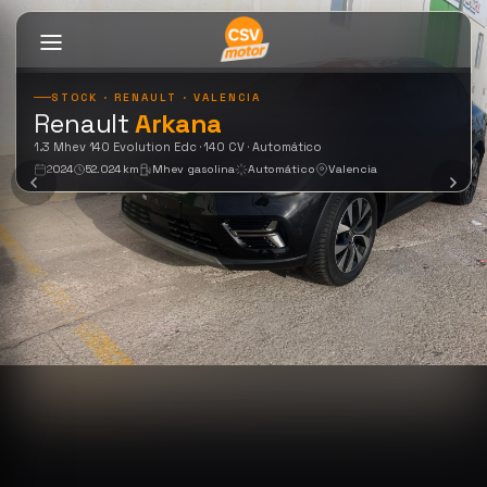
Renault
Arkana
1.3
Mhev
140
STOCK · RENAULT · VALENCIA
1.3 Mhev 140 Evolution Edc 
Renault
Arkana
Evolution
Edc
1.3 Mhev 140 Evolution Edc · 140 CV · Automático
(2024)
2024
52.024 km
Mhev gasolina
Automático
Valencia
de
ocasión
certificado
en
CSV
Motor
CSV
Motor
tiene
a
la
venta
un