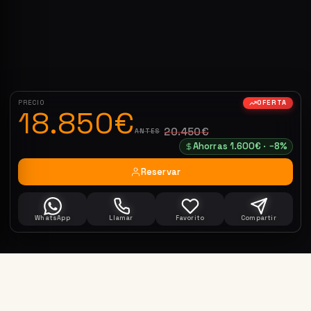
PRECIO
OFERTA
18.850€
20.450€
ANTES
Ahorras 1.600€ · −8%
Reservar
WhatsApp
Llamar
Favorito
Compartir
Renault Arkana 1.3 Mhev 140 Evolution Edc
Reservar ahora
2024 · 52.024 km · Valencia