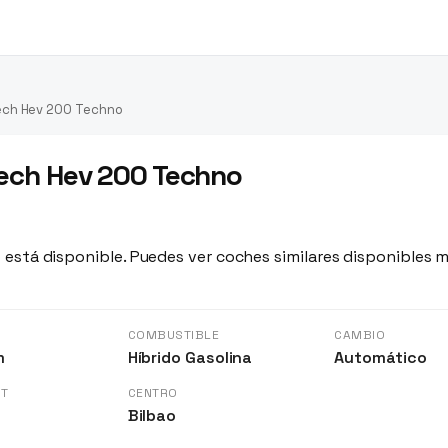
Tech Hev 200 Techno
Tech Hev 200 Techno
 está disponible. Puedes ver coches similares disponibles m
S
COMBUSTIBLE
CAMBIO
m
Híbrido Gasolina
Automático
GT
CENTRO
Bilbao