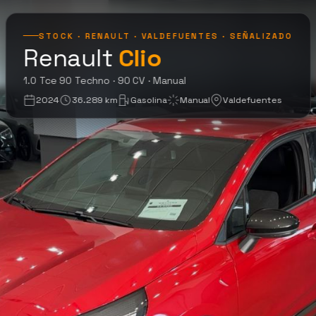
STOCK · RENAULT · VALDEFUENTES · SEÑALIZADO
Renault
Clio
1.0 Tce 90 Techno
1.0 Tce 90 Techno · 90 CV · Manual
2024
36.289 km
Gasolina
Manual
Valdefuentes