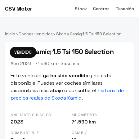
CSV Motor
Stock
Centros
Tasación
Inicio
›
Coches vendidos
› Skoda Kamiq 1.5 Tsi 150 Selection
Skoda Kamiq 1.5 Tsi 150 Selection
VENDIDO
Año 2023 · 71.590 km · Gasolina
Este vehículo
ya ha sido vendido
y no está
disponible. Puedes ver coches similares
disponibles más abajo o consultar el
historial de
precios reales de Skoda Kamiq
.
AÑO MATRICULACIÓN
KILÓMETROS
2023
71.590 km
COMBUSTIBLE
CAMBIO