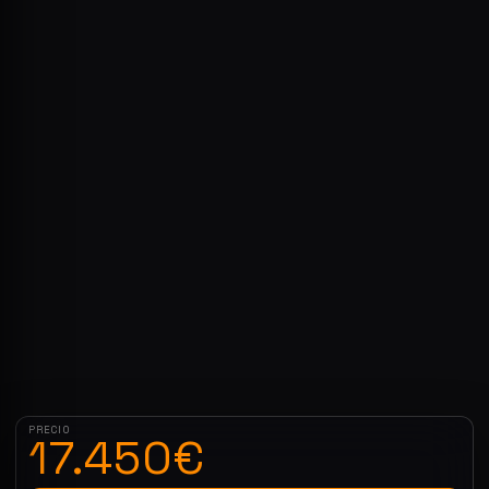
PRECIO
17.450€