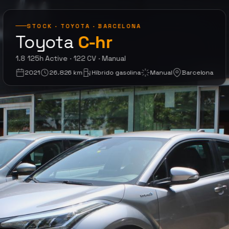
STOCK · TOYOTA · BARCELONA
Toyota
C-hr
1.8 125H Active · 2
1.8 125h Active · 122 CV · Manual
2021
26.826 km
Híbrido gasolina
Manual
Barcelona