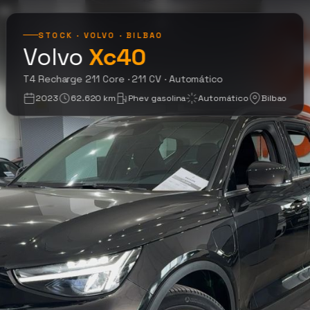
STOCK · VOLVO · BILBAO
Volvo
Xc40
T4 Recharge 211 Co
T4 Recharge 211 Core · 211 CV · Automático
2023
62.620 km
Phev gasolina
Automático
Bilbao