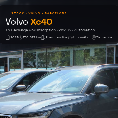
STOCK · VOLVO · BARCELONA
Volvo
Xc40
T5 Recharge 262 Insc
T5 Recharge 262 Inscription · 262 CV · Automático
2021
158.627 km
Phev gasolina
Automático
Barcelona