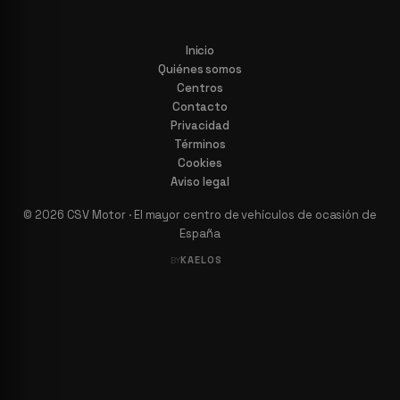
Inicio
Quiénes somos
Centros
Contacto
Privacidad
Términos
Cookies
Aviso legal
© 2026 CSV Motor · El mayor centro de vehículos de ocasión de
España
KAELOS
BY
Arroyomolinos (Madrid)
Arroyomolinos · 34658970084
Bormujos (Sevilla)