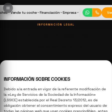
ches
Vende tu coche
Financiación
Empresa
Ve
INFORMACIÓN LEGAL
Política de cookies
Última actualización: abril de 2026
INFORMACIÓN SOBRE COOKIES
Debido a la entrada en vigor de la referente modificación de
la «Ley de Servicios de la Sociedad de la Información»
(LSSICE) establecida por el Real Decreto 13/2012, es de
obligación obtener el consentimiento expreso del usuario de
todas las páginas web que usan cookies prescindibles, antes