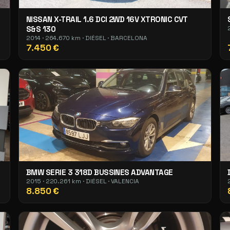
NISSAN X-TRAIL 1.6 DCI 2WD 16V XTRONIC CVT
S&S 130
2014 · 264.670 km · DIÉSEL · BARCELONA
7.450 €
BMW SERIE 3 318D BUSSINES ADVANTAGE
2015 · 220.261 km · DIÉSEL · VALENCIA
8.850 €