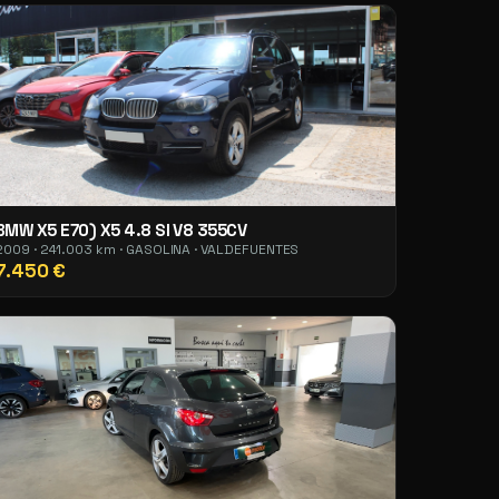
BMW X5 E70) X5 4.8 SI V8 355CV
2009 · 241.003 km · GASOLINA · VALDEFUENTES
7.450 €