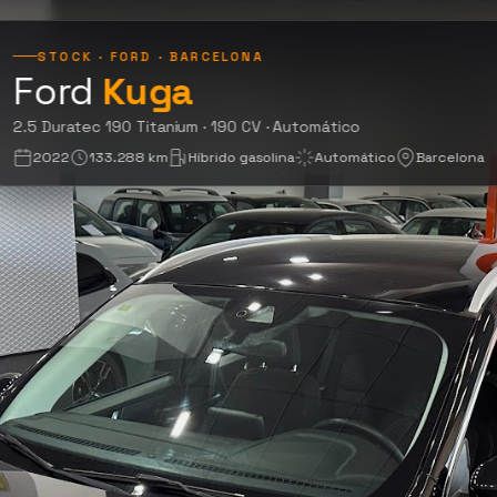
STOCK · FORD · BARCELONA
Ford
Kuga
2.5 Duratec 190 Titani
2.5 Duratec 190 Titanium · 190 CV · Automático
2022
133.288 km
Híbrido gasolina
Automático
Barcelona