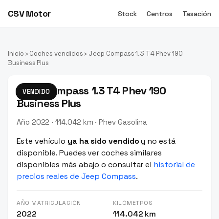
CSV Motor
Stock
Centros
Tasación
Inicio
›
Coches vendidos
› Jeep Compass 1.3 T4 Phev 190
Business Plus
Jeep Compass 1.3 T4 Phev 190
VENDIDO
Business Plus
Año 2022 · 114.042 km · Phev Gasolina
Este vehículo
ya ha sido vendido
y no está
disponible. Puedes ver coches similares
disponibles más abajo o consultar el
historial de
precios reales de Jeep Compass
.
AÑO MATRICULACIÓN
KILÓMETROS
2022
114.042 km