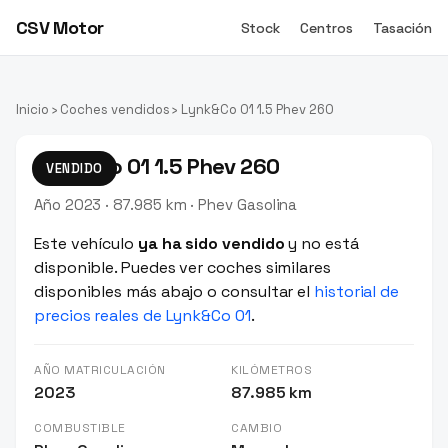
CSV Motor
Stock
Centros
Tasación
Inicio
›
Coches vendidos
› Lynk&Co 01 1.5 Phev 260
Lynk&Co 01 1.5 Phev 260
VENDIDO
Año 2023 · 87.985 km · Phev Gasolina
Este vehículo
ya ha sido vendido
y no está
disponible. Puedes ver coches similares
disponibles más abajo o consultar el
historial de
precios reales de Lynk&Co 01
.
AÑO MATRICULACIÓN
KILÓMETROS
2023
87.985 km
COMBUSTIBLE
CAMBIO